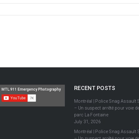
RECENT POSTS
Montréal | Police Snag Assault
– Un suspect arrêté pour voie de
parc La Fontaine
July 31, 2026
Montréal | Police Snag Assault
– Un suspect arrêté pour voie de