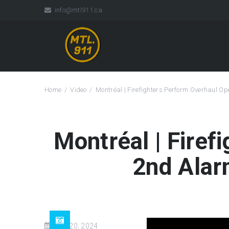
info@mtl911.ca
Home
Video
Montréal | Firefighters Perform Overhaul Op
Montréal | Firef
2nd Alar
Sep 20, 2024