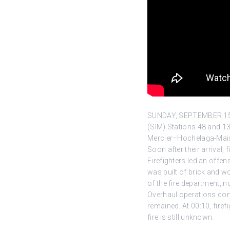
SUNDAY, SEPTEMBER 15, 2
(SIM) Stations 48 and 
Mercier–Hochelaga-Maiso
Soon after their arrival,
Firefighters led an offen
was built of brick and w
of the fire department, 
Overhaul operations con
remained. At 00:10, firef
fire is still unknown.