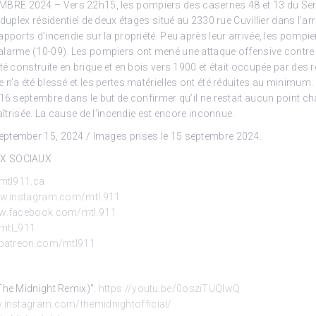
E 2024 – Vers 22h15, les pompiers des casernes 48 et 13 du Servic
n duplex résidentiel de deux étages situé au 2330 rue Cuvillier dans
pports d’incendie sur la propriété. Peu après leur arrivée, les pompi
alarme (10-09). Les pompiers ont mené une attaque offensive contre
été construite en brique et en bois vers 1900 et était occupée par des
 n’a été blessé et les pertes matérielles ont été réduites au minimum.
 16 septembre dans le but de confirmer qu’il ne restait aucun point 
maîtrisée. La cause de l’incendie est encore inconnue.
ptember 15, 2024 / Images prises le 15 septembre 2024.
UX SOCIAUX
mtl911.ca
ww.instagram.com/mtl.911
ww.facebook.com/mtl.911
/mtl_911
.patreon.com/mtl911
The Midnight Remix)”:
https://youtu.be/0osziTUQlwQ
.instagram.com/themidnightofficial/