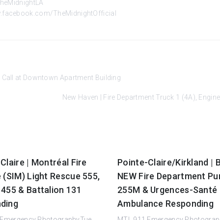
TheMidnightLA
.facebook.com/TheMidnightOfficial
n Call at Downtown Apartment Building
New Haven | Fire Department Truck 1 (4A), Engin
Claire | Montréal Fire
Pointe-Claire/Kirkland |
 (SIM) Light Rescue 555,
NEW Fire Department P
 455 & Battalion 131
255M & Urgences-Santé
ding
Ambulance Responding
Emergency PhotographyTue,
MTL.911 Emergency Photograp