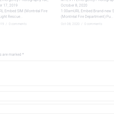
r 17, 2019
October 8, 2020
L:Embed:SIM (Montréal Fire
1:00amURL:Embed:Brand-new 
Light Rescue...
(Montréal Fire Department) Pu...
2019 /
0 comments
Oct 08, 2020 /
0 comments
ds are marked
*