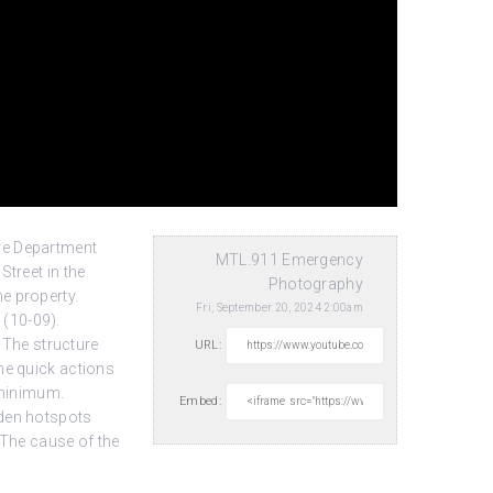
re Department
MTL.911 Emergency
Street in the
Photography
e property.
Fri, September 20, 2024 2:00am
 (10-09).
 The structure
URL:
he quick actions
 minimum.
Embed:
dden hotspots
 The cause of the