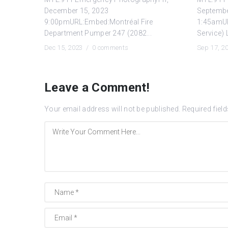
December 15, 2023
Septembe
9:00pmURL:Embed:Montréal Fire
1:45amUR
Department Pumper 247 (2082...
Service) 
Dec 15, 2023 /
0 comments
Sep 17, 
Leave a Comment!
Your email address will not be published.
Required fiel