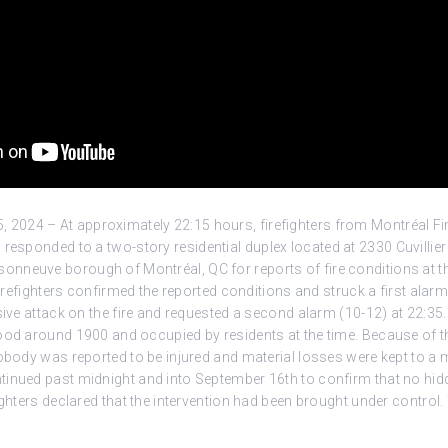
024 – At approximately 22:15 hours, firefighters from Montréal Fi
13 responded
to a two-story residential duplex located at 2330 Cuvillier 
nneuve borough of Montréal, QC for reports of fire conditions at th
 firefighters confirmed the reported conditions and struck a first alarm
sive attack on the fire and requested a second alarm (10-12) at 22:35.
ood around 1900 and occupied by residents at the time. Because of t
nobody was reported to be injured and material losses were kept to a
tinued past midnight and into September 16th to confirm that no hi
ighters declared that the intervention had been brought under control.