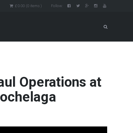
n
£
0.00
(0 items )
Follow:
aul Operations at
Hochelaga