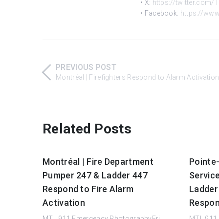
• X:
https://twitter.com/
• Facebook:
https://www
PREVIOUS POST
Montréal | Firefighters Respond to Alarm Activatio
Related Posts
Montréal | Fire Department
Pointe-
Pumper 247 & Ladder 447
Service
Respond to Fire Alarm
Ladder
Activation
Respon
MTL.911 Emergency PhotographyFri,
MTL.911 