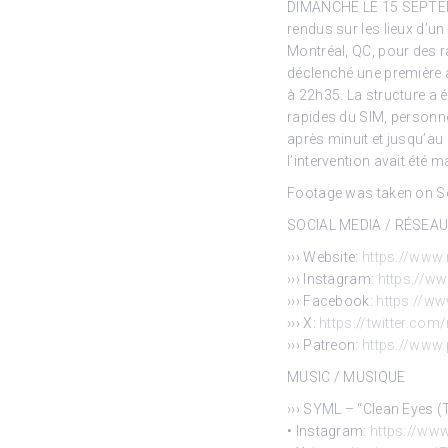
DIMANCHE LE 15 SEPTEMBR
rendus sur les lieux d’u
Montréal, QC, pour des ra
déclenché une première 
à 22h35. La structure a 
rapides du SIM, personne
après minuit et jusqu’au
l’intervention avait été 
Footage was taken on Se
SOCIAL MEDIA / RÉSEA
››› Website:
https://www.
››› Instagram:
https://w
››› Facebook:
https://w
››› X:
https://twitter.com
››› Patreon:
https://www
MUSIC / MUSIQUE
››› SYML – “Clean Eyes (
• Instagram:
https://www