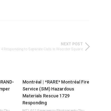
NEXT POST
e 4 Responding to Separate Calls in Wooster Square
 BRAND-
Montréal | *RARE* Montréal Fire
umper
Service (SIM) Hazardous
Materials Rescue 1729
Responding
hyThu,
MTL.911 Emergency PhotographyThu,