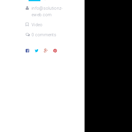
info@solutionz-
eweb.com
Video
0 comments