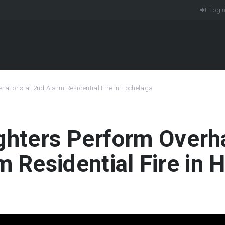
Logi
erations at 2nd Alarm Residential Fire in Hochelaga
ighters Perform Overh
m Residential Fire in 