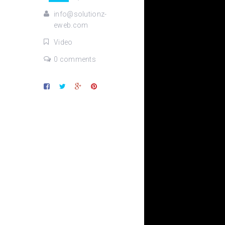
info@solutionz-
eweb.com
Video
0 comments