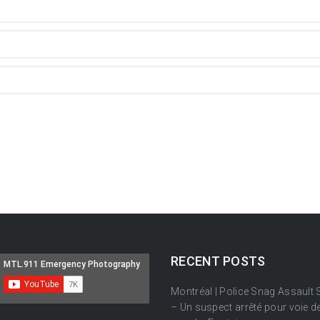
RECENT POSTS
Montréal | Police Snag Assault
– Un suspect arrêté pour voie de