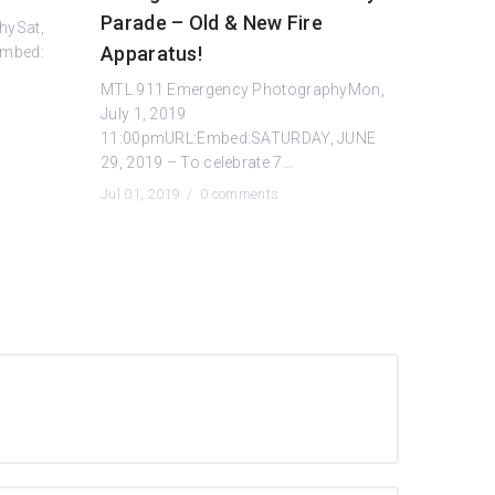
Parade – Old & New Fire
hySat,
Apparatus!
Embed:
MTL.911 Emergency PhotographyMon,
July 1, 2019
11:00pmURL:Embed:SATURDAY, JUNE
29, 2019 – To celebrate 7...
Jul 01, 2019 /
0 comments