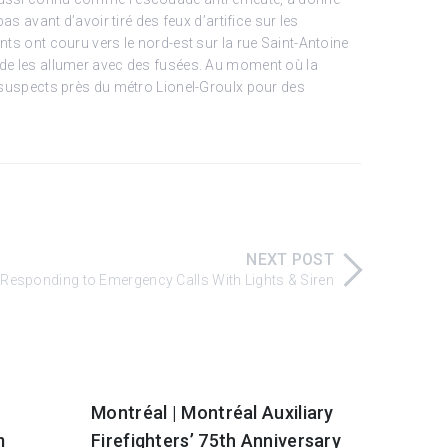
as avant d’avoir tiré des feux d’artifice sur les
nts ont couru vers le nord-est sur la rue Saint-Antoine
t de les allumer avec des fusées. Au moment où la
q suspects près du métro Lionel-Groulx pour des
NEXT POST
esponding to Emergency Calls With Lights & Siren
Montréal | Montréal Auxiliary
m
Firefighters’ 75th Anniversary