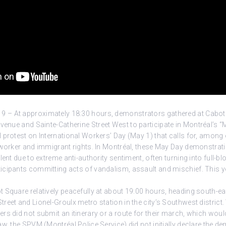
– At approximately 18:30 hours, demonstrators gathered at Cabot 
 Avenue
and Sainte-Catherine Street West to participate in Montréal’s 
 protest on International Workers’ Day (May 1) that calls for, among 
 worker and immigrant rights. In Montréal, these May Day demonstrat
lent due to extreme anti-authority sentiment, often turning into full-blo
icipants committing acts of vandalism, assault and mischief. This 
 Square relatively peacefully at about 19:00 hours, heading south-e
eet and Lionel-Groulx metro station in the city’s Southwest district.
rs did not submit an itinerary or a route for their march, which wou
w, the SPVM (Montréal Police Service) did not initially declare the dem