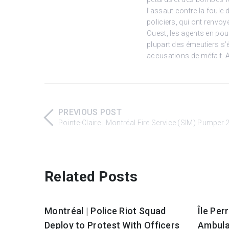
l’assaut contre la foule 
policiers, qui ont renvoy
Ouest, les agents en pou
plupart des émeutiers s’
accusations de méfait. A
PREVIOUS POST
Pointe-Claire | Montréal Fire Service (SIM) Pumpe
Related Posts
Montréal | Police Riot Squad
Île Per
Deploy to Protest With Officers
Ambula