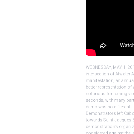
WEDNESDAY, MAY 1, 2019 
intersection of Atwater
manifestation, an annual
better representation of
notorious for turning vio
seconds, with many part
demo was no different.
Demonstrators left Cabot
towards Saint-Jacques Str
demonstration’s organize
considered against the la