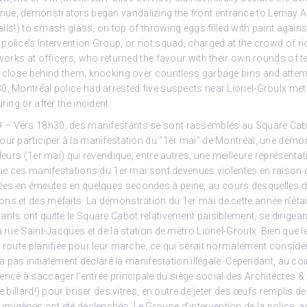
ue, demonstrators began vandalizing the front entrance to Lemay Ar
 balls!) to smash glass, on top of throwing eggs filled with paint agai
police’s Intervention Group, or riot squad, charged at the crowd of r
reworks at officers, who returned the favour with their own rounds of 
s close behind them, knocking over countless garbage bins and attempt
0, Montréal police had arrested five suspects near Lionel-Groulx met
ring or after the incident.
 Vers 18h30, des manifestants se sont rassemblés au Square Cabot à
our participer à la manifestation du “1er mai” de Montréal, une démon
lleurs (1er mai) qui revendique, entre autres, une meilleure représenta
 que ces manifestations du 1er mai sont devenues violentes en raison 
es en émeutes en quelques secondes à peine, au cours desquelles 
ns et des méfaits. La démonstration du 1er mai de cette année n’était
nts ont quitté le Square Cabot relativement paisiblement, se dirigeant
a rue Saint-Jacques et de la station de métro Lionel-Groulx. Bien que 
e route planifiée pour leur marche, ce qui serait normalement considé
n’a pas initialement déclaré la manifestation illégale. Cependant, au c
é à saccager l’entrée principale du siège social des Architectes & 
de billard!) pour briser des vitres, en outre de jeter des œufs remplis 
umigènes ont été déclenchés. Le Groupe d’intervention de la police