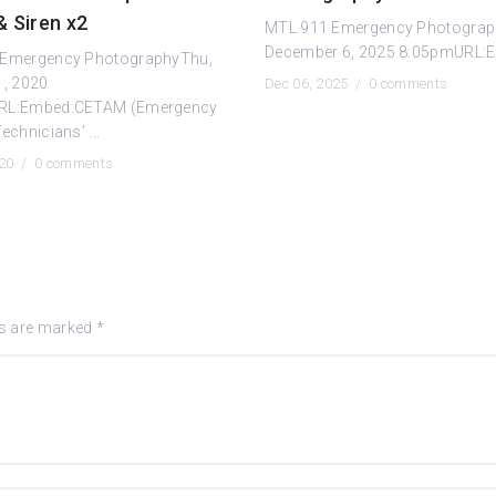
& Siren x2
MTL.911 Emergency Photograp
December 6, 2025 8:05pmURL:
 Emergency PhotographyThu,
1, 2020
Dec 06, 2025 /
0 comments
RL:Embed:CETAM (Emergency
echnicians’ ...
020 /
0 comments
ds are marked
*