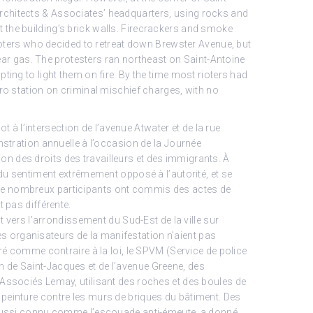
chitects & Associates’ headquarters, using rocks and
nst the building’s brick walls. Firecrackers and smoke
ioters who decided to retreat down Brewster Avenue, but
tear gas. The protesters ran northeast on Saint-Antoine
ing to light them on fire. By the time most rioters had
ro station on criminal mischief charges, with no
 l’intersection de l’avenue Atwater et de la rue
stration annuelle à l’occasion de la Journée
tion des droits des travailleurs et des immigrants. À
du sentiment extrêmement opposé à l’autorité, et se
de nombreux participants ont commis des actes de
 pas différente.
 vers l’arrondissement du Sud-Est de la ville sur
les organisateurs de la manifestation n’aient pas
ré comme contraire à la loi, le SPVM (Service de police
oin de Saint-Jacques et de l’avenue Greene, des
Associés Lemay, utilisant des roches et des boules de
de peinture contre les murs de briques du bâtiment. Des
, aussi connu comme l’escouade anti-émeute, a donné