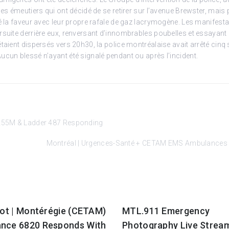
des émeutiers qui ont décidé de se retirer sur l’avenue Brewster, mais p
é la faveur avec leur propre rafale de gaz lacrymogène. Les manifesta
rsuite derrière eux, renversant d’innombrables poubelles et essayan
étaient dispersés vers 20h30, la police montréalaise avait arrêté cin
ucun blessé n’ayant été signalé pendant ou après l’incident.
r 255M & Ladder 487 Responding
Montréal | Urgences-Santé + CETAM EMS Ambulances R
rot | Montérégie (CETAM)
MTL.911 Emergency
nce 6820 Responds With
Photography Live Strea