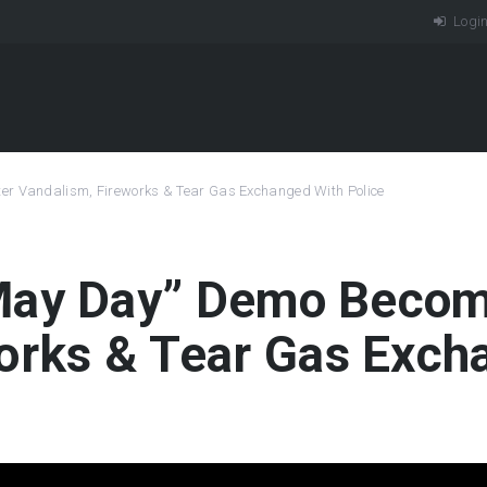
Logi
ter Vandalism, Fireworks & Tear Gas Exchanged With Police
“May Day” Demo Become
orks & Tear Gas Exch