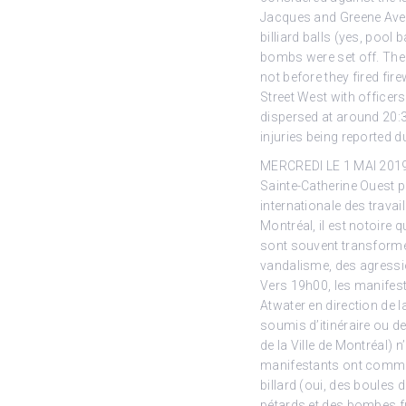
Jacques and Greene Aven
billiard balls (yes, pool
bombs were set off. The 
not before they fired fi
Street West with officer
dispersed at around 20:3
injuries being reported du
MERCREDI LE 1 MAI 2019 –
Sainte-Catherine Ouest p
internationale des travai
Montréal, il est notoire
sont souvent transformé
vandalisme, des agressio
Vers 19h00, les manifesta
Atwater en direction de l
soumis d’itinéraire ou d
de la Ville de Montréal) 
manifestants ont commenc
billard (oui, des boules 
pétards et des bombes f