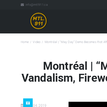
info@mtl911.ca
Home
Video
Montréal | “May Day” Demo Becomes Riot Af
Montréal | 
Vandalism, Firew
May 04, 2019