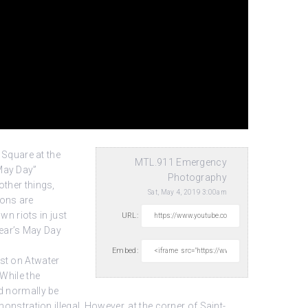
Square at the
MTL.911 Emergency
“May Day”
Photography
other things,
Sat, May 4, 2019 3:00am
ions are
wn riots in just
URL:
year’s May Day
Embed:
ast on Atwater
 While the
ld normally be
onstration illegal. However, at the corner of Saint-