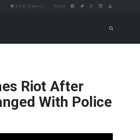
n
£
0.00
(0 items )
Follow:
s Riot After
anged With Police