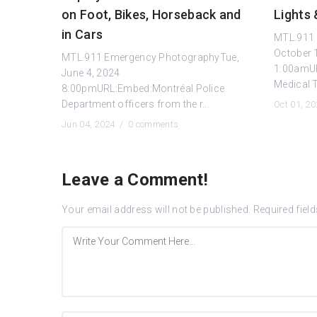
on Foot, Bikes, Horseback and
Lights 
in Cars
MTL.911
October 
MTL.911 Emergency PhotographyTue,
1:00amU
June 4, 2024
Medical T
8:00pmURL:Embed:Montréal Police
Department officers from the r...
Oct 01, 2
Jun 04, 2024 /
0 comments
Leave a Comment!
Your email address will not be published.
Required fiel